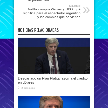
su producción
Siguiente:
Netflix compró Warner y HBO: qué
significa para el espectador argentino
y los cambios que se vienen
NOTICIAS RELACIONADAS
Descartado un Plan Platita, asoma el crédito
en dólares
2 días atras