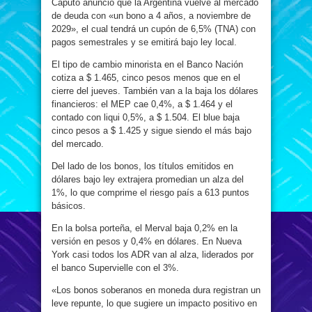
Caputo anunció que la Argentina vuelve al mercado
de deuda con «un bono a 4 años, a noviembre de
2029», el cual tendrá un cupón de 6,5% (TNA) con
pagos semestrales y se emitirá bajo ley local.
El tipo de cambio minorista en el Banco Nación
cotiza a $ 1.465, cinco pesos menos que en el
cierre del jueves. También van a la baja los dólares
financieros: el MEP cae 0,4%, a $ 1.464 y el
contado con liqui 0,5%, a $ 1.504. El blue baja
cinco pesos a $ 1.425 y sigue siendo el más bajo
del mercado.
Del lado de los bonos, los títulos emitidos en
dólares bajo ley extrajera promedian un alza del
1%, lo que comprime el riesgo país a 613 puntos
básicos.
En la bolsa porteña, el Merval baja 0,2% en la
versión en pesos y 0,4% en dólares. En Nueva
York casi todos los ADR van al alza, liderados por
el banco Supervielle con el 3%.
«Los bonos soberanos en moneda dura registran un
leve repunte, lo que sugiere un impacto positivo en