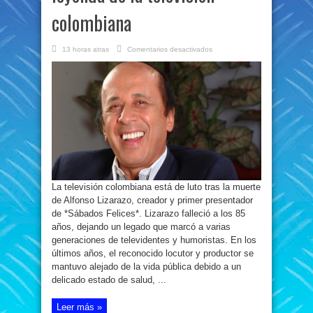
colombiana
en
13 horas atras
Comentarios desactivados
Murió
Alfonso
Lizarazo,
creador
de
‘Sábados
Felices’
y
leyenda
de
la
televisión
colombiana
La televisión colombiana está de luto tras la muerte
de Alfonso Lizarazo, creador y primer presentador
de *Sábados Felices*. Lizarazo falleció a los 85
años, dejando un legado que marcó a varias
generaciones de televidentes y humoristas. En los
últimos años, el reconocido locutor y productor se
mantuvo alejado de la vida pública debido a un
delicado estado de salud, ...
Leer más »