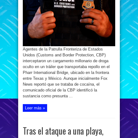
no
daban
crédito:
abrieron
un
cargamento
de
repollo
que
ocultaba
un
secreto
multimillonario
en
Agentes de la Patrulla Fronteriza de Estados
la
frontera
Unidos (Customs and Border Protection, CBP)
de
Texas:
interceptaron un cargamento millonario de droga
«Un
oculto en un tráiler que transportaba repollo en el
sistema
de
Pharr International Bridge, ubicado en la frontera
imágenes
no
entre Texas y México. Aunque inicialmente Fox
intrusivo
reveló
News reportó que se trataba de cocaína, el
anomalías
comunicado oficial de la CBP identificó la
en
el
sustancia como presunta ...
remolque»
Leer más »
Tras el ataque a una playa,