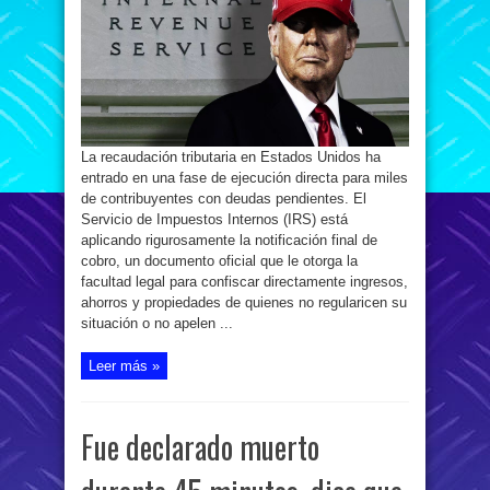
|
IRS
embargará
todos
los
bienes,
vehículos
y
cuentas
bancarias
de
los
contribuyentes
La recaudación tributaria en Estados Unidos ha
que
se
entrado en una fase de ejecución directa para miles
hayan
atrasado
de contribuyentes con deudas pendientes. El
con
Servicio de Impuestos Internos (IRS) está
este
trámite
aplicando rigurosamente la notificación final de
cobro, un documento oficial que le otorga la
facultad legal para confiscar directamente ingresos,
ahorros y propiedades de quienes no regularicen su
situación o no apelen ...
Leer más »
Fue declarado muerto