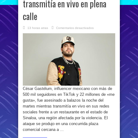
transmitía en vivo en plena
calle
en
13 horas atras
Comentarios desactivados
Conmoción
por
el
asesinato
del
tiktoker
César
Gastélum:
le
dispararon
mientras
transmitía
en
vivo
en
plena
calle
César Gastélum, influencer mexicano con más de
500 mil seguidores en TikTok y 22 millones de «me
gusta», fue asesinado a balazos la noche del
martes mientras transmitía en vivo en sus redes
sociales frente a un restaurante en el estado de
Sinaloa, una región afectada por la violencia. El
ataque se produjo en una concurrida plaza
comercial cercana a ...