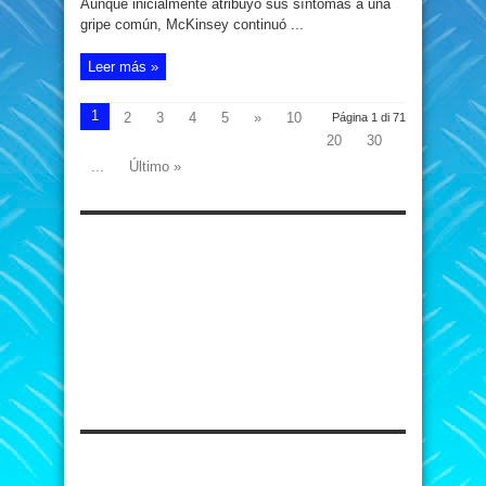
Aunque inicialmente atribuyó sus síntomas a una
gripe común, McKinsey continuó ...
Leer más »
1
2
3
4
5
»
10
Página 1 di 71
20
30
...
Último »