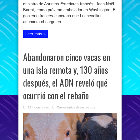
ministro de Asuntos Exteriores francés, Jean-Noël
Barrot, como próximo embajador en Washington. El
gobierno francés esperaba que Lechevallier
asumiera el cargo en ...
Leer más »
Abandonaron cinco vacas en
una isla remota y, 130 años
después, el ADN reveló qué
ocurrió con el rebaño
en
13 horas atras
Comentarios desactivados
Abandonaron
cinco
vacas
en
una
isla
remota
y,
130