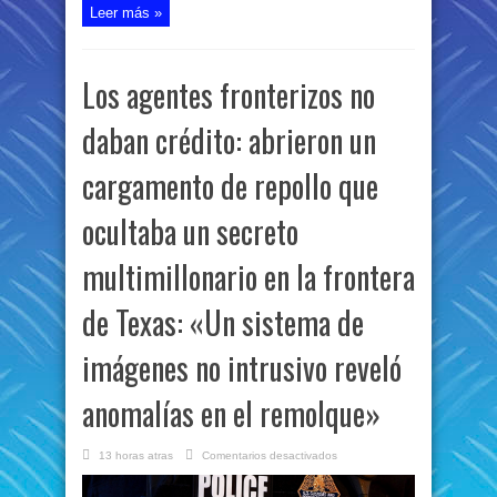
Leer más »
Los agentes fronterizos no
daban crédito: abrieron un
cargamento de repollo que
ocultaba un secreto
multimillonario en la frontera
de Texas: «Un sistema de
imágenes no intrusivo reveló
anomalías en el remolque»
en
13 horas atras
Comentarios desactivados
Los
agentes
fronterizos