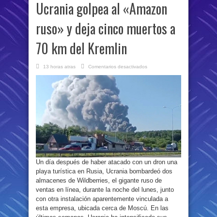
Ucrania golpea al «Amazon
ruso» y deja cinco muertos a
70 km del Kremlin
en
13 horas atras
Comentarios desactivados
Tras
el
ataque
a
una
playa,
Ucrania
golpea
al
«Amazon
ruso»
y
deja
cinco
muertos
a
70
Un día después de haber atacado con un dron una
km
del
playa turística en Rusia, Ucrania bombardeó dos
Kremlin
almacenes de Wildberries, el gigante ruso de
ventas en línea, durante la noche del lunes, junto
con otra instalación aparentemente vinculada a
esta empresa, ubicada cerca de Moscú. En las