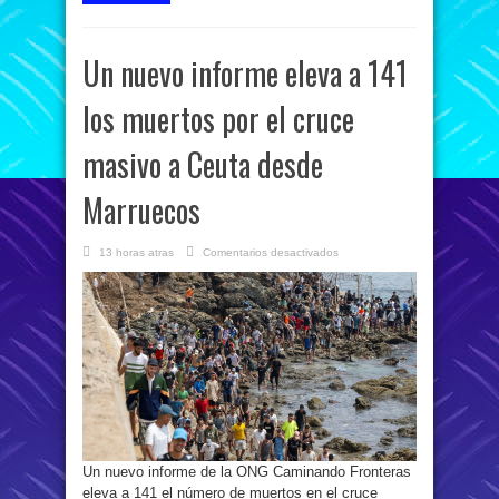
Un nuevo informe eleva a 141
los muertos por el cruce
masivo a Ceuta desde
Marruecos
en
13 horas atras
Comentarios desactivados
Un
nuevo
informe
eleva
a
141
los
muertos
por
el
cruce
masivo
a
Ceuta
desde
Marruecos
Un nuevo informe de la ONG Caminando Fronteras
eleva a 141 el número de muertos en el cruce