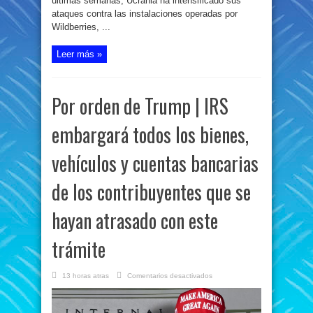
últimas semanas, Ucrania ha intensificado sus
ataques contra las instalaciones operadas por
Wildberries, ...
Leer más »
Por orden de Trump | IRS
embargará todos los bienes,
vehículos y cuentas bancarias
de los contribuyentes que se
hayan atrasado con este
trámite
en
13 horas atras
Comentarios desactivados
Por
orden
de
Trump