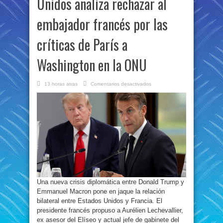
Unidos analiza rechazar al
embajador francés por las
críticas de París a
Washington en la ONU
en
13 horas atras
Comentarios desactivados
Tensión
diplomática:
Estados
Unidos
analiza
rechazar
al
embajador
francés
por
las
críticas
de
París
a
Washington
en
Una nueva crisis diplomática entre Donald Trump y
la
ONU
Emmanuel Macron pone en jaque la relación
bilateral entre Estados Unidos y Francia. El
presidente francés propuso a Aurélien Lechevallier,
ex asesor del Elíseo y actual jefe de gabinete del