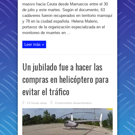
masivo hacia Ceuta desde Marruecos entre el 30
de julio y este martes. Según el documento, 63
cadáveres fueron recuperados en territorio marroquí
y 78 en la ciudad española. Helena Maleno,
portavoz de la organización especializada en el
monitoreo de muertes en ...
Leer más »
Un jubilado fue a hacer las
compras en helicóptero para
evitar el tráfico
en
13 horas atras
Comentarios desactivados
Un
jubilado
fue
a
hacer
las
compras
en
helicóptero