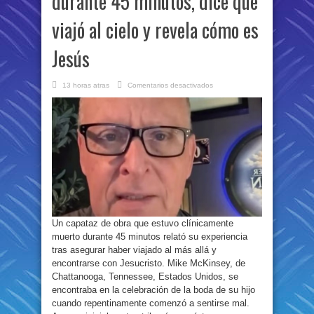
durante 45 minutos, dice que
viajó al cielo y revela cómo es
Jesús
en
13 horas atras
Comentarios desactivados
Fue
declarado
muerto
durante
45
minutos,
dice
que
viajó
al
cielo
y
revela
cómo
es
Jesús
Un capataz de obra que estuvo clínicamente
muerto durante 45 minutos relató su experiencia
tras asegurar haber viajado al más allá y
encontrarse con Jesucristo. Mike McKinsey, de
Chattanooga, Tennessee, Estados Unidos, se
encontraba en la celebración de la boda de su hijo
cuando repentinamente comenzó a sentirse mal.