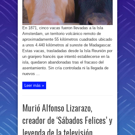
años
después,
el
ADN
reveló
qué
ocurrió
con
En 1871, cinco vacas fueron llevadas a la Isla
el
rebaño
Amsterdam, un territorio volcánico remoto de
aproximadamente 55 kilómetros cuadrados ubicado
a unos 4.440 kilómetros al sureste de Madagascar.
Estas vacas, trasladadas desde la Isla Reunión por
un granjero francés que intentó establecerse en la
isla, quedaron abandonadas tras el fracaso del
asentamiento. Sin cría controlada ni la llegada de
nuevos ...
Leer más »
Murió Alfonso Lizarazo,
creador de ‘Sábados Felices’ y
leyenda de la televisión