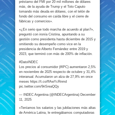
préstamo del FMI por 20 mil millones de dólares
más, de la ayuda de Trump y el Toto Caputo
tomando más deuda en dólares, con el telón de
fondo del consumo en caída libre y el cierre de
fábricas y comercios».
«¿En serio que todo marcha de acuerdo al plan?»,
preguntó con ironía Cristina, apuntando a su
gestión como presidenta hasta diciembre de 2015 y
omitiendo su desempeño como vice en la
presidencia de Alberto Fernández entre 2019 y
2023, que terminó con más de 200% de inflación.
#DatoINDEC
Los precios al consumidor (#IPC) aumentaron 2,5%
en noviembre de 2025 respecto de octubre y 31,4%
interanual. Acumularon un alza de 27,9% en once
meses https://t.co/ffAwYcRnmd
pic.twitter.com/9riSreaQQy
— INDEC Argentina (@INDECArgentina) December
11, 2025
«Teníamos los salarios y las jubilaciones más altas
de América Latina, le entregábamos computadoras