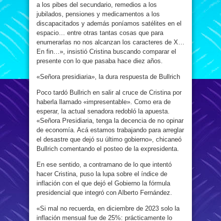
a los pibes del secundario, remedios a los
jubilados, pensiones y medicamentos a los
discapacitados y además poníamos satélites en el
espacio… entre otras tantas cosas que para
enumerarlas no nos alcanzan los caracteres de X…
En fin…», insistió Cristina buscando comparar el
presente con lo que pasaba hace diez años.
«Señora presidiaria», la dura respuesta de Bullrich
Poco tardó Bullrich en salir al cruce de Cristina por
haberla llamado «impresentable». Como era de
esperar, la actual senadora redobló la apuesta.
«Señora Presidiaria, tenga la decencia de no opinar
de economía. Acá estamos trabajando para arreglar
el desastre que dejó su último gobierno», chicaneó
Bullrich comentando el posteo de la expresidenta.
En ese sentido, a contramano de lo que intentó
hacer Cristina, puso la lupa sobre el índice de
inflación con el que dejó el Gobierno la fórmula
presidencial que integró con Alberto Fernández.
«Si mal no recuerda, en diciembre de 2023 solo la
inflación mensual fue de 25%: prácticamente lo