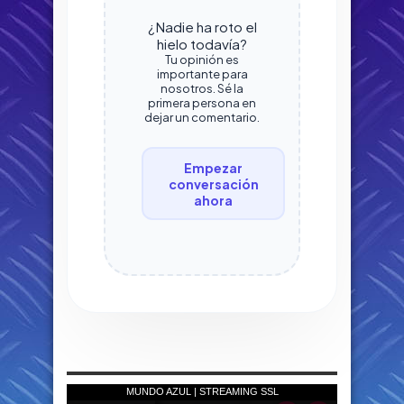
¿Nadie ha roto el
hielo todavía?
Tu opinión es
importante para
nosotros. Sé la
primera persona en
dejar un comentario.
Empezar
conversación
ahora