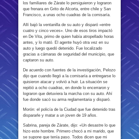
los familiares de Zárate lo persiguieron y lograron
que frenara en Grito de Alcorta, entre chile y San
Francisco, a unas ocho cuadras de la comisaría.
Allí bajó la ventanilla de su auto y disparó «entre
cuatro y cinco veces». Uno de esos tiros impactó
en De Vita, primo de quien había atropellado horas
antes, y lo mató. El agente huyó otra vez en su
auto y luego quedó detenido. Fue localizado
gracias a cámaras de seguridad del municipio, que
captaron su auto.
De acuerdo con fuentes de la investigación, Pelozo
dijo que cuando llegó a la comisaría a entregarse lo
quisieron atacar y volvió a huir. La situación se
repitió a ocho cuadras, en donde lo encerraron y
lograron que detuviera la marcha con su auto. Ahí
fue donde sacó su arma reglamentaria y disparó.
Morón: el policía de la Ciudad que fue detenido tras
dispararle y matar a un joven de 19 años.
Sabrina, pareja de Zárate, dijo: «Un desastre lo que
hizo este hombre. Primero chocó a mi marido, que
se supone que tenía paso. Todos dicen que mi