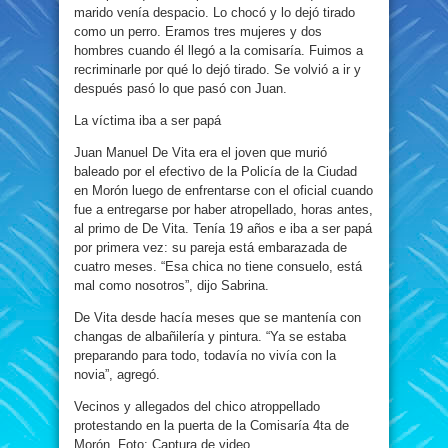
marido venía despacio. Lo chocó y lo dejó tirado
como un perro. Eramos tres mujeres y dos
hombres cuando él llegó a la comisaría. Fuimos a
recriminarle por qué lo dejó tirado. Se volvió a ir y
después pasó lo que pasó con Juan.
La víctima iba a ser papá
Juan Manuel De Vita era el joven que murió
baleado por el efectivo de la Policía de la Ciudad
en Morón luego de enfrentarse con el oficial cuando
fue a entregarse por haber atropellado, horas antes,
al primo de De Vita. Tenía 19 años e iba a ser papá
por primera vez: su pareja está embarazada de
cuatro meses. “Esa chica no tiene consuelo, está
mal como nosotros”, dijo Sabrina.
De Vita desde hacía meses que se mantenía con
changas de albañilería y pintura. “Ya se estaba
preparando para todo, todavía no vivía con la
novia”, agregó.
Vecinos y allegados del chico atroppellado
protestando en la puerta de la Comisaría 4ta de
Morón. Foto: Captura de video