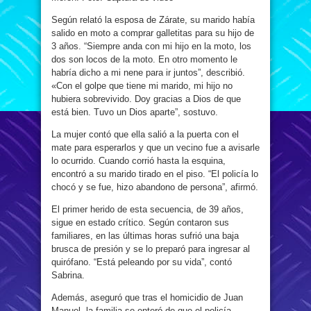
Según relató la esposa de Zárate, su marido había
salido en moto a comprar galletitas para su hijo de
3 años. “Siempre anda con mi hijo en la moto, los
dos son locos de la moto. En otro momento le
habría dicho a mi nene para ir juntos”, describió.
«Con el golpe que tiene mi marido, mi hijo no
hubiera sobrevivido. Doy gracias a Dios de que
está bien. Tuvo un Dios aparte”, sostuvo.
La mujer contó que ella salió a la puerta con el
mate para esperarlos y que un vecino fue a avisarle
lo ocurrido. Cuando corrió hasta la esquina,
encontró a su marido tirado en el piso. “El policía lo
chocó y se fue, hizo abandono de persona”, afirmó.
El primer herido de esta secuencia, de 39 años,
sigue en estado crítico. Según contaron sus
familiares, en las últimas horas sufrió una baja
brusca de presión y se lo preparó para ingresar al
quirófano. “Está peleando por su vida”, contó
Sabrina.
Además, aseguró que tras el homicidio de Juan
Manuel, la familia se enteró de que el policía