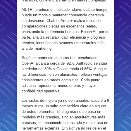
precisión, coherencia y ritmo en tareas complejas.
METR introduce un indicador clave: cuánto tiempo
puede un modelo mantener coherencia operativa
sin desviarse. Chatbot Arena+ realiza miles de
comparaciones ciegas en escenarios reales,
priorizando la preferencia humana. Epoch AI, por su
parte, analiza escalabilidad, eficiencia y progreso
técnico, identificando avances estructurales más
allá del marketing.
Según el promedio de estos tres benchmarks,
OpenAI alcanza cerca del 92%, Anthropic se sitúa
alrededor del 89% y Google ronda el 86%. Aunque
las diferencias no son abismales, reflejan ventajas
consistentes en tareas complejas. Cada punto
adicional representa menos errores y mayor
confiabilidad operativa.
Los ciclos de mejora ya no son anuales; cada 6 a 9
meses surge un salto competitivo claro en alguno
de estos referentes. El progreso no se basa en
modelos más grandes, sino en arquitecturas más
precisas, entrenamiento optimizado y mejor uso de
herramientas externas. El valor ya no reside en el