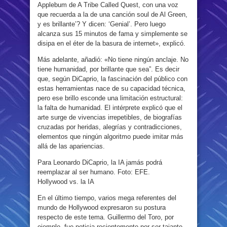
Applebum de A Tribe Called Quest, con una voz
que recuerda a la de una canción soul de Al Green,
y es brillante’? Y dicen: ‘Genial’. Pero luego
alcanza sus 15 minutos de fama y simplemente se
disipa en el éter de la basura de internet», explicó.
Más adelante, añadió: «No tiene ningún anclaje. No
tiene humanidad, por brillante que sea”. Es decir
que, según DiCaprio, la fascinación del público con
estas herramientas nace de su capacidad técnica,
pero ese brillo esconde una limitación estructural:
la falta de humanidad. El intérprete explicó que el
arte surge de vivencias irrepetibles, de biografías
cruzadas por heridas, alegrías y contradicciones,
elementos que ningún algoritmo puede imitar más
allá de las apariencias.
Para Leonardo DiCaprio, la IA jamás podrá
reemplazar al ser humano. Foto: EFE.
Hollywood vs. la IA
En el último tiempo, varios mega referentes del
mundo de Hollywood expresaron su postura
respecto de este tema. Guillermo del Toro, por
ejemplo, fue noticia recientemente por ser tajante