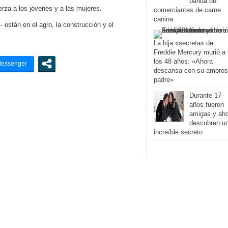
banda de
rza a los jóvenes y a las mujeres.
comerciantes de carne
canina
están en el agro, la construcción y el
La hija «secreta» de
Freddie Mercury murió a
los 48 años: «Ahora
descansa con su amoro
padre»
Durante 17
años fueron
amigas y ah
descubren u
increíble secreto