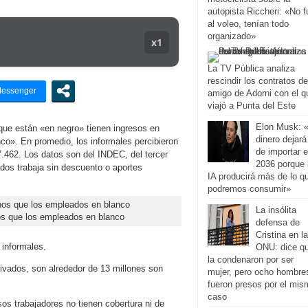
autopista Riccheri: «No f
al voleo, tenían todo
organizado»
x1
La TV Pública analiza
rescindir los contratos de
amigo de Adorni con el q
viajó a Punta del Este
Elon Musk: 
 que están «en negro» tienen ingresos en
dinero dejará
». En promedio, los informales percibieron
de importar 
.462. Los datos son del INDEC, del tercer
2036 porque 
dos trabaja sin descuento o aportes
IA producirá más de lo q
podremos consumir»
La insólita
s que los empleados en blanco
defensa de
Cristina en la
informales.
ONU: dice q
la condenaron por ser
rivados, son alrededor de 13 millones son
mujer, pero ocho hombre
fueron presos por el mis
caso
os trabajadores no tienen cobertura ni de