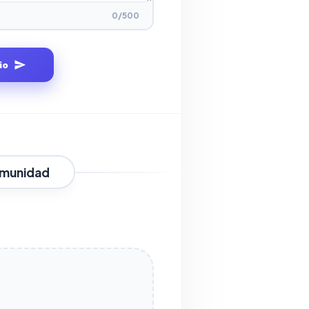
0
/500
io
omunidad