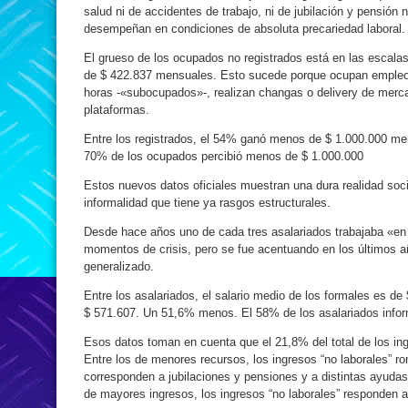
salud ni de accidentes de trabajo, ni de jubilación y pensión n
desempeñan en condiciones de absoluta precariedad laboral.
El grueso de los ocupados no registrados está en las escala
de $ 422.837 mensuales. Esto sucede porque ocupan empleo
horas -«subocupados»-, realizan changas o delivery de merca
plataformas.
Entre los registrados, el 54% ganó menos de $ 1.000.000 men
70% de los ocupados percibió menos de $ 1.000.000
Estos nuevos datos oficiales muestran una dura realidad socia
informalidad que tiene ya rasgos estructurales.
Desde hace años uno de cada tres asalariados trabajaba «en
momentos de crisis, pero se fue acentuando en los últimos a
generalizado.
Entre los asalariados, el salario medio de los formales es de
$ 571.607. Un 51,6% menos. El 58% de los asalariados info
Esos datos toman en cuenta que el 21,8% del total de los ing
Entre los de menores recursos, los ingresos “no laborales” r
corresponden a jubilaciones y pensiones y a distintas ayuda
de mayores ingresos, los ingresos “no laborales” responden 