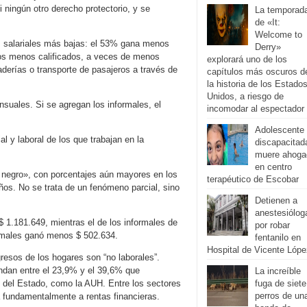
i ningún otro derecho protectorio, y se
La temporad
de «It:
Welcome to
s salariales más bajas: el 53% gana menos
Derry»
s menos calificados, a veces de menos
explorará uno de los
derías o transporte de pasajeros a través de
capítulos más oscuros d
la historia de los Estado
Unidos, a riesgo de
suales. Si se agregan los informales, el
incomodar al espectador
Adolescente
l y laboral de los que trabajan en la
discapacitad
muere ahoga
en centro
 negro», con porcentajes aún mayores en los
terapéutico de Escobar
ños. No se trata de un fenómeno parcial, sino
Detienen a
anestesiólog
 $ 1.181.649, mientras el de los informales de
por robar
rmales ganó menos $ 502.634.
fentanilo en
Hospital de Vicente Lópe
resos de los hogares son “no laborales”.
ondan entre el 23,9% y el 39,6% que
La increíble
s del Estado, como la AUH. Entre los sectores
fuga de siete
perros de un
a fundamentalmente a rentas financieras.