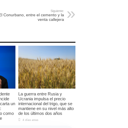
Siguiente:
El Conurbano, entre el cemento y la
venta callejera
idente
La guerra entre Rusia y
ncide
Ucrania impulsa el precio
carta un
internacional del trigo, que se
:
mantiene en su nivel más alto
to como
de los últimos dos años
re
4 días atras