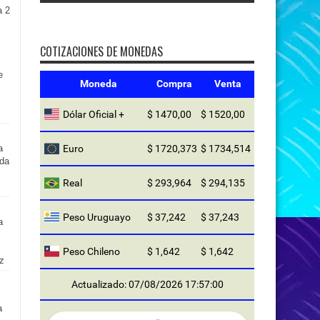
a 2
COTIZACIONES DE MONEDAS
e
Moneda
Compra
Venta
s
Dólar Oficial +
$ 1470,00
$ 1520,00
a
Euro
$ 1720,373
$ 1734,514
da
Real
$ 293,964
$ 294,135
Peso Uruguayo
$ 37,242
$ 37,243
a
Peso Chileno
$ 1,642
$ 1,642
z
Actualizado: 07/08/2026 17:57:00
a