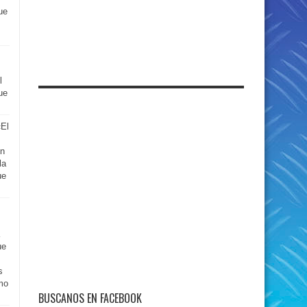
ue
l
ue
«El
en
la
ue
ue
s
mo
BUSCANOS EN FACEBOOK