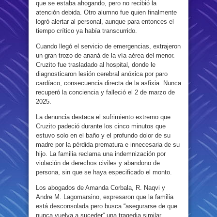
que se estaba ahogando, pero no recibió la
atención debida. Otro alumno fue quien finalmente
logró alertar al personal, aunque para entonces el
tiempo crítico ya había transcurrido.
Cuando llegó el servicio de emergencias, extrajeron
un gran trozo de ananá de la vía aérea del menor.
Cruzito fue trasladado al hospital, donde le
diagnosticaron lesión cerebral anóxica por paro
cardíaco, consecuencia directa de la asfixia. Nunca
recuperó la conciencia y falleció el 2 de marzo de
2025.
La denuncia destaca el sufrimiento extremo que
Cruzito padeció durante los cinco minutos que
estuvo solo en el baño y el profundo dolor de su
madre por la pérdida prematura e innecesaria de su
hijo. La familia reclama una indemnización por
violación de derechos civiles y abandono de
persona, sin que se haya especificado el monto.
Los abogados de Amanda Corbala, R. Naqvi y
Andre M. Lagomarsino, expresaron que la familia
está desconsolada pero busca “asegurarse de que
nunca vuelva a suceder” una tragedia similar.