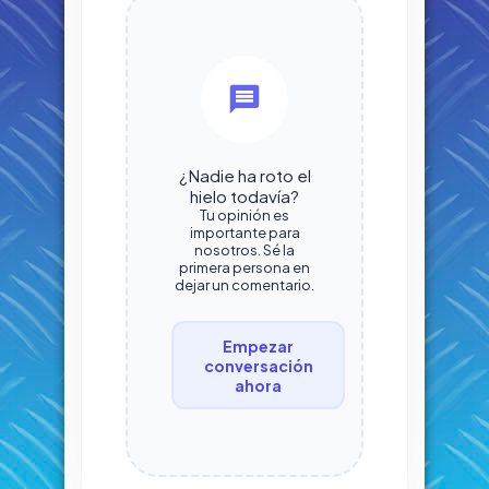
¿Nadie ha roto el
hielo todavía?
Tu opinión es
importante para
nosotros. Sé la
primera persona en
dejar un comentario.
Empezar
conversación
ahora