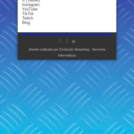
X (Twitter)
Instagram
YouTube
TikTok
Twitch
Blog
Diseño realizado por
Evolución Streaming - Servicios
Informáticos