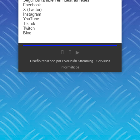
Seguinos también en nuestras redes:
Facebook
X (Twitter)
Instagram
YouTube
TikTok
Twitch
Blog
Diseño realizado por
Evolución Streaming - Servicios
Informáticos