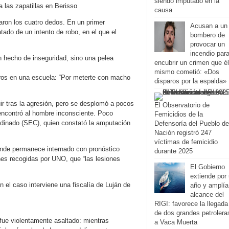
siendo imputado en la
a las zapatillas en Berisso
causa
aron los cuatro dedos. En un primer
Acusan a un
do de un intento de robo, en el que el
bombero de
provocar un
incendio par
n hecho de inseguridad, sino una pelea
encubrir un crimen que él
mismo cometió: «Dos
tros en una escuela: “Por meterte con macho
disparos por la espalda»
ir tras la agresión, pero se desplomó a pocos
El Observatorio de
r encontró al hombre inconsciente. Poco
Femicidios de la
dinado (SEC), quien constató la amputación
Defensoría del Pueblo de
Nación registró 247
víctimas de femicidio
donde permanece internado con pronóstico
durante 2025
nes recogidas por UNO, que “las lesiones
El Gobierno
extiende por
 el caso interviene una fiscalía de Luján de
año y amplía
alcance del
RIGI: favorece la llegada
de dos grandes petrolera
fue violentamente asaltado: mientras
a Vaca Muerta