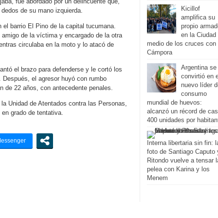
jaba, fue abordado por un delincuente que,
Kicillof
o dedos de su mano izquierda.
amplifica su
 el barrio El Pino de la capital tucumana.
propio armad
en la Ciudad
migo de la víctima y encargado de la otra
medio de los cruces con
ientras circulaba en la moto y lo atacó de
Cámpora
Argentina se
antó el brazo para defenderse y le cortó los
convirtió en e
o. Después, el agresor huyó con rumbo
nuevo líder 
ven de 22 años, con antecedente penales.
consumo
mundial de huevos:
de la Unidad de Atentados contra las Personas,
alcanzó un récord de cas
 en grado de tentativa.
400 unidades por habitan
Interna libertaria sin fin: l
foto de Santiago Caputo 
Ritondo vuelve a tensar l
pelea con Karina y los
Menem