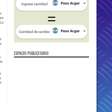
o
 en
 La
l
de
ESPACIO PUBLICITARIO
i
te
a
y
a