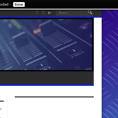
iudad -
Entrar
o