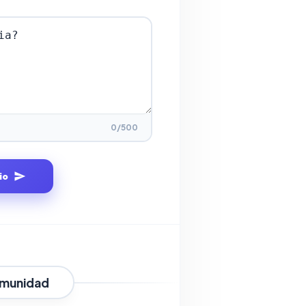
0
/500
io
omunidad