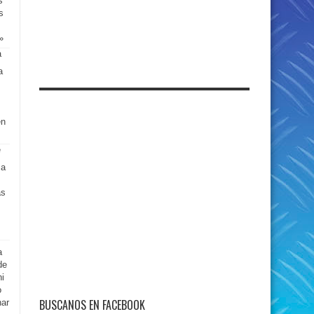
s
s
»
a
en
 a
as
a
de
i
o
BUSCANOS EN FACEBOOK
nar