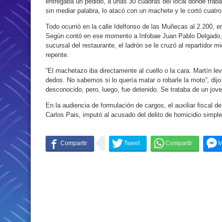
entregaba un pedido, a unas 30 cuadras del local donde traba
sin mediar palabra, lo atacó con un machete y le cortó cuatr
Todo ocurrió en la calle Idelfonso de las Muñecas al 2.200, en
Según contó en ese momento a Infobae Juan Pablo Delgado, a
sucursal del restaurante, el ladrón se le cruzó al repartidor m
repente.
“El machetazo iba directamente al cuello o la cara. Martín lev
dedos. No sabemos si lo quería matar o robarle la moto”, dij
desconocido, pero, luego, fue detenido. Se trataba de un jo
En la audiencia de formulación de cargos, el auxiliar fiscal 
Carlos Pais, imputó al acusado del delito de homicidio simple