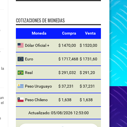
COTIZACIONES DE MONEDAS
a
Moneda
Compra
Venta
Dólar Oficial +
$ 1470,00
$ 1520,00
Euro
$ 1717,468
$ 1731,60
 la
Real
$ 291,032
$ 291,20
Peso Uruguayo
$ 37,231
$ 37,231
 un
Peso Chileno
$ 1,638
$ 1,638
 el
Actualizado: 05/08/2026 12:53:00
s