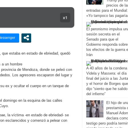
Trump por lo
precios de la
entradas para el Mundial:
«Yo tampoco las pagaría
x1
El peronismo impulsa un
sesión secreta en el
Senado para que el
Gobierno responda sobre
los efectos de la guerra 
a, que estaba en estado de ebriedad, quedó
Irán
A 40 años de la condena
a provincia de Mendoza, donde se peleó con
Videla y Massera: el día
dedos. Los agresores escaparon del lugar y
final del juicio a las Junt
y el horror de Borges que
u ex y ocultar el cuerpo en un tanque de
dijo “siento que he salido
del infierno”
l domingo en la esquina de las calles
El hijo de un
 Cuyo.
prestamista 
Manuel Adorn
obae, la víctima -en estado de ebriedad- se
declara com
ron esclarecidos y comenzó a pelear con
testigo pero podría termi